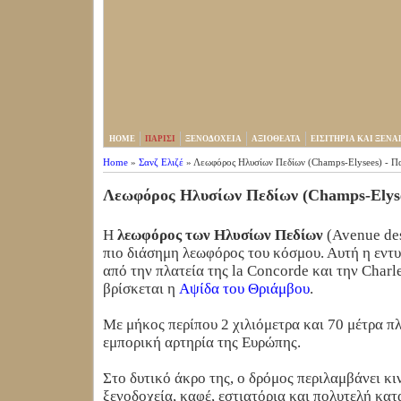
HOME
ΠΑΡΙΣΙ
ΞΕΝΟΔΟΧΕΙΑ
ΑΞΙΟΘΕΑΤΑ
ΕΙΣΙΤΗΡΙΑ ΚΑΙ ΞΕΝΑ
Home
»
Σανζ Ελιζέ
»
Λεωφόρος Ηλυσίων Πεδίων (Champs-Elysees) - Πα
Λεωφόρος Ηλυσίων Πεδίων (Champs-Elyse
Η
λεωφόρος των Ηλυσίων Πεδίων
(Avenue des
πιο διάσημη λεωφόρος του κόσμου. Αυτή η εντ
από την πλατεία της la Concorde και την Charl
βρίσκεται η
Αψίδα του Θριάμβου
.
Με μήκος περίπου 2 χιλιόμετρα και 70 μέτρα πλ
εμπορική αρτηρία της Ευρώπης.
Στο δυτικό άκρο της, ο δρόμος περιλαμβάνει κ
ξενοδοχεία, καφέ, εστιατόρια και πολυτελή κα